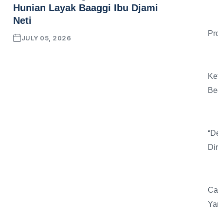
Hunian Layak Baaggi Ibu Djami
Neti
Pr
JULY 05, 2026
Ke
Be
“D
Di
Ca
Ya