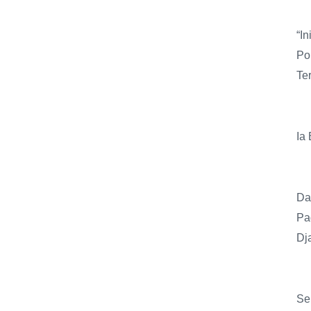
“I
Po
Te
Ia
Da
Pa
Dj
Se