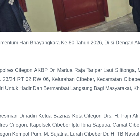
mentum Hari Bhayangkara Ke-80 Tahun 2026, Diisi Dengan Aks
polres Cilegon AKBP Dr. Martua Raja Taripar Laut Silitong
. 23/24 RT 02 RW 06, Kelurahan Cibeber, Kecamatan Cibeber
lri Untuk Hadir Dan Bermanfaat Langsung Bagi Masyarakat, Kh
resmian Dihadiri Ketua Baznas Kota Cilegon Drs. H. Fajri Al
lres Cilegon, Kapolsek Cibeber Iptu Ibna Saputra, Camat Cib
legon Kompol Purn. M. Sujatna, Lurah Cibeber Dr. H. TB Nasr