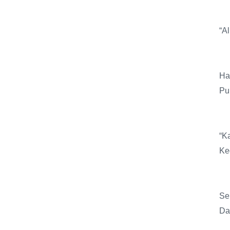
“A
Ha
Pu
“K
Ke
Se
Da