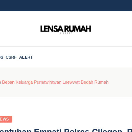
SS_CSRF_ALERT
kan Beban Keluarga Purnawirawan Leewwat Bedah Rumah
EWS
entuhan Empati Polres Cilegon, 