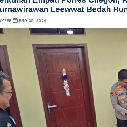
urnawirawan Leewwat Bedah Ru
BY
FERI
JULY 05, 2026