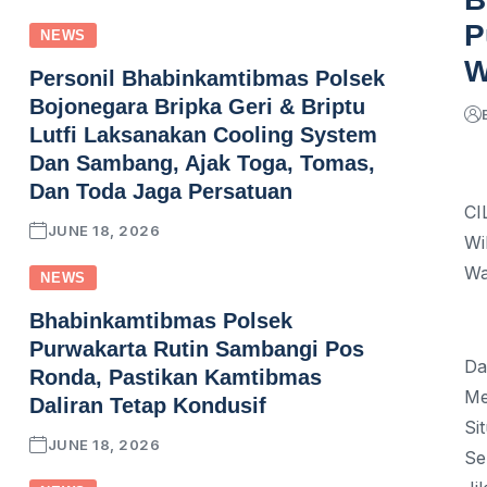
P
NEWS
W
Personil Bhabinkamtibmas Polsek
Bojonegara Bripka Geri & Briptu
Lutfi Laksanakan Cooling System
Dan Sambang, Ajak Toga, Tomas,
Dan Toda Jaga Persatuan
CI
JUNE 18, 2026
Wi
Wa
NEWS
Bhabinkamtibmas Polsek
Purwakarta Rutin Sambangi Pos
Da
Ronda, Pastikan Kamtibmas
Me
Daliran Tetap Kondusif
Si
JUNE 18, 2026
Se