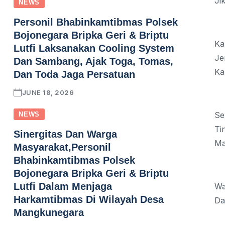
Ji
NEWS
Personil Bhabinkamtibmas Polsek
Bojonegara Bripka Geri & Briptu
Ka
Lutfi Laksanakan Cooling System
Je
Dan Sambang, Ajak Toga, Tomas,
Ka
Dan Toda Jaga Persatuan
JUNE 18, 2026
Se
NEWS
Ti
Sinergitas Dan Warga
Ma
Masyarakat,Personil
Bhabinkamtibmas Polsek
Bojonegara Bripka Geri & Briptu
Lutfi Dalam Menjaga
Wa
Harkamtibmas Di Wilayah Desa
Da
Mangkunegara