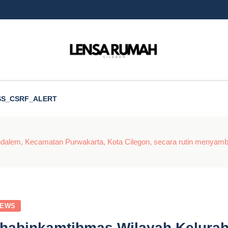
SS_CSRF_ALERT
alem, Kecamatan Purwakarta, Kota Cilegon, secara rutin menyamba
EWS
habinkamtibmas Wilayah Kelura